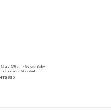
icro (36 cm × 56 cm) Baby
 - Dinosaur Alphabet
NT$630