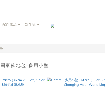
配件飾品
新生兒
小墊
 美國家飾地毯-多用小墊