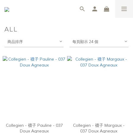
ALL
商品排序
每頁顯示 24 個
Collegien - 襪子 Pauline - 037
Collegien - 襪子 Margaux -
Doux Agneaux
037 Doux Agneaux