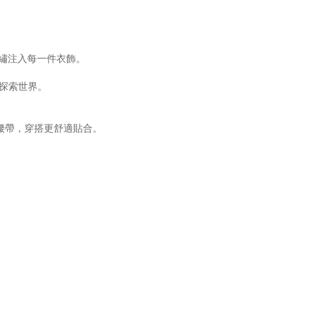
刺繡注入每一件衣飾。
在探索世界。
腰帶，穿搭更舒適貼合。