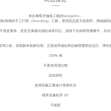
來自葡萄牙極致工藝的laranjinha，
歐洲傳統手工打褶（Smocking）工藝，選用高品質天然面料，將細膩
jinha不僅是童裝，更是充滿儀式感的成長印記，讓孩子在純粹與優雅中，自
實用口袋，背面飾有裝飾扣環。正面採用連結和拉鍊雙重閉合設計。彈性
100% 棉
不要使用漂白劑
請勿烘乾
使用四氯乙烯進行專業乾洗
標準洗滌程序 30°
不能熨