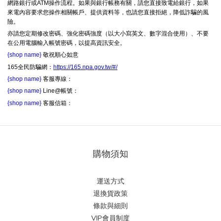
網路銀行或ATM操作流程。如果與銀行帳務有關，請您直接致電給銀行，如果
來電內容要求您操作相關帳戶、提供資料等，也請您直接拒絕，降低詐騙的風
險。
亦請您定期修改密碼、強化密碼強度（以大小寫英文、數字混合使用）、不要
在公用電腦輸入帳號密碼，以提高資訊安全。
{shop name}
敬祝順心如意
165全民防騙網：
https://165.npa.gov.tw/#/
{shop name}
客服專線：
{shop name}
Line@帳號：
{shop name}
客服信箱：
購物須知
運送方式
退換貨政策
條款與細則
VIP會員制度