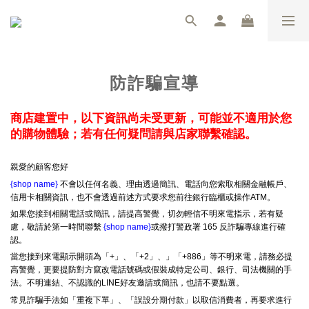
防詐騙宣導
商店建置中，以下資訊尚未受更新，可能並不適用於您
的購物體驗；若有任何疑問請與店家聯繫確認。
親愛的顧客您好
{shop name}
不會以任何名義、理由透過簡訊、電話向您索取相關金融帳戶、
信用卡相關資訊，也不會透過前述方式要求您前往銀行臨櫃或操作ATM。
如果您接到相關電話或簡訊，請提高警覺，切勿輕信不明來電指示，若有疑
慮，敬請於第一時間聯繫
{shop name}
或撥打警政署 165 反詐騙專線進行確
認。
當您接到來電顯示開頭為「+」、「+2」、」「+886」等不明來電，請務必提
高警覺，更要提防對方竄改電話號碼或假裝成特定公司、銀行、司法機關的手
法。不明連結、不認識的LINE好友邀請或簡訊，也請不要點選。
常見詐騙手法如「重複下單」、「誤設分期付款」以取信消費者，再要求進行