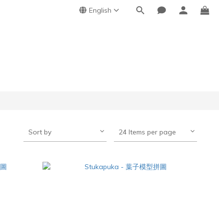
English
Sort by
24 Items per page