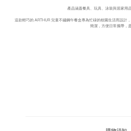
產品涵蓋餐具、玩具、泳裝與居家用
這款輕巧的 ARTHUR 兒童不鏽鋼午餐盒專為忙碌的校園生活而設
簡潔，方便日常攜帶，
購物須知