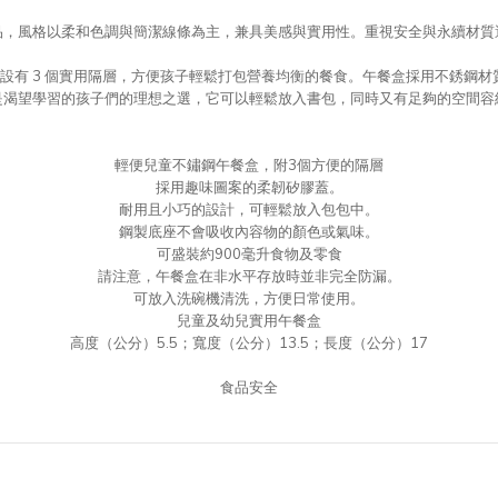
品，風格以柔和色調與簡潔線條為主，兼具美感與實用性。重視安全與永續材質
計，設有 3 個實用隔層，方便孩子輕鬆打包營養均衡的餐食。午餐盒採用不銹
是渴望學習的孩子們的理想之選，它可以輕鬆放入書包，同時又有足夠的空間容
輕便兒童不鏽鋼午餐盒，附3個方便的隔層
採用趣味圖案的柔韌矽膠蓋。
耐用且小巧的設計，可輕鬆放入包包中。
鋼製底座不會吸收內容物的顏色或氣味。
可盛裝約900毫升食物及零食
請注意，午餐盒在非水平存放時並非完全防漏。
可放入洗碗機清洗，方便日常使用。
兒童及幼兒實用午餐盒
高度（公分）5.5；寬度（公分）13.5；長度（公分）17
食品安全