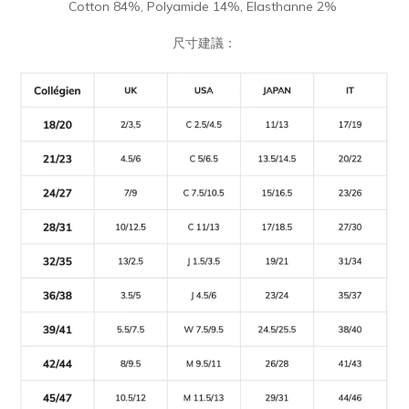
Cotton 84%, Polyamide 14%, Elasthanne 2%
尺寸建議：