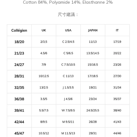
Cotton 84%, Polyamide 14%, Elasthanne 2%
尺寸建議：