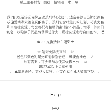
黏土主要材質: 麵粉，植物油，水，鹽
我們的復活節必備橡皮泥系列精心設計，適合喜歡自己調配顏色
或偏愛簡潔素雅色調的孩子。系列包含精選的粉紅彩、巧克力色
和白色橡皮泥，每套都配有精緻的復活節小飾品，增添一絲節日
氣息，鼓勵孩子們盡情發揮想像力，用橡皮泥進行自由創作。 🐣
🐇260克復活節主題黏土
☀️ 請避免陽光直射。 🩷
粉色和紫色對陽光直射特別敏感，可能會褪色。 💧
如有需要，可少量加水使其恢復水分。 🚸
建議3歲以上兒童使用
。 ⚠️窒息危險。需成人監護。小零件應在成人監護下使用。
Help
FAQ