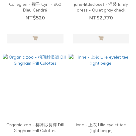
Collegien - 襪子 Cyril - 960
june-littlecloset - 洋裝 Emily
Bleu Cendré
dress - Quiet gray check
NT$520
NT$2,770
Organic zoo - 棉薄紗長褲 Dill
inne - 上衣 Lilie eyelet tee
Gingham Frill Culottes
(light beige)