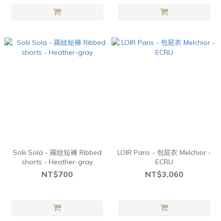
Solii Solä - 羅紋短褲 Ribbed
LOIR Paris - 包屁衣 Melchior -
shorts - Heather-gray
ECRU
NT$700
NT$3,060