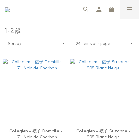
1-2歲
Sort by
24 Items per page
Collegien - 襪子 Domitille -
Collegien - 襪子 Suzanne -
171 Noir de Charbon
908 Blanc Neige