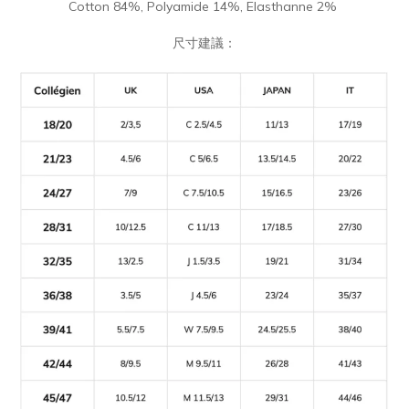
Cotton 84%, Polyamide 14%, Elasthanne 2%
尺寸建議：