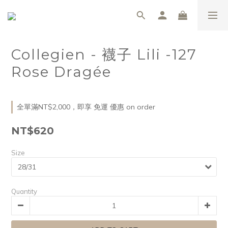
Collegien - 襪子 Lili -127
Rose Dragée
全單滿NT$2,000，即享 免運 優惠 on order
NT$620
Size
Quantity