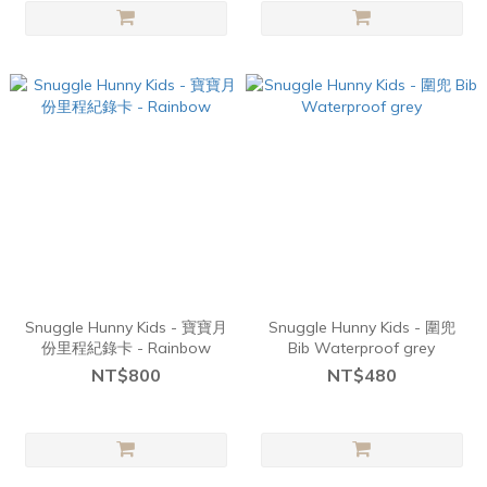
Snuggle Hunny Kids - 寶寶月
Snuggle Hunny Kids - 圍兜
份里程紀錄卡 - Rainbow
Bib Waterproof grey
NT$800
NT$480